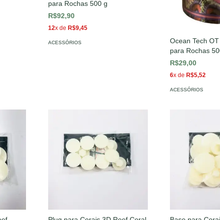
para Rochas 500 g
R$92,90
12
x de
R$9,45
Ocean Tech OT 
ACESSÓRIOS
para Rochas 50
R$29,00
6
x de
R$5,52
ACESSÓRIOS
eef
Plug para Corais 3D Reef Coral
Base para Cora