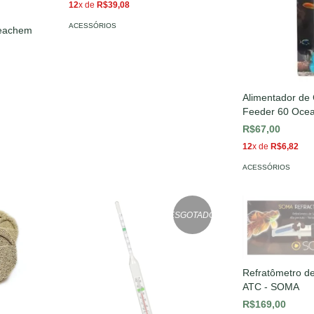
12
x de
R$39,08
ACESSÓRIOS
Seachem
Alimentador de 
Feeder 60 Oce
R$67,00
12
x de
R$6,82
ACESSÓRIOS
ESGOTADO
Refratômetro de
ATC - SOMA
R$169,00