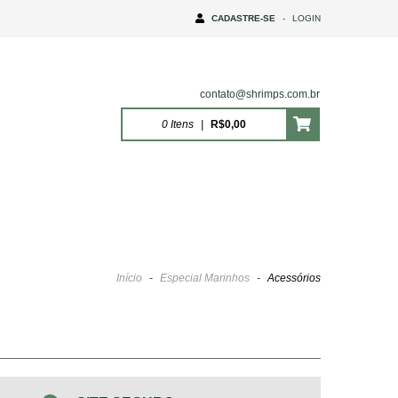
CADASTRE-SE
-
LOGIN
contato@shrimps.com.br
0
Itens
|
R$0,00
Início
-
Especial Marinhos
-
Acessórios