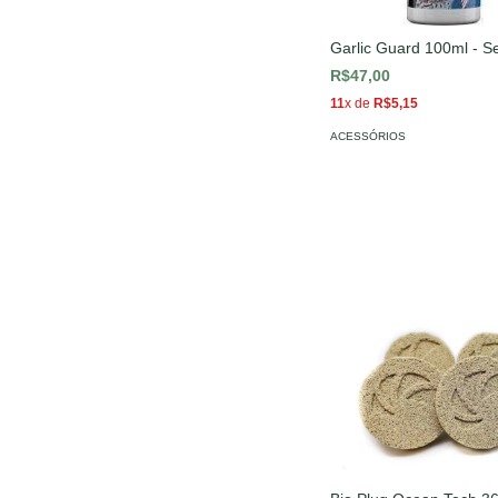
Garlic Guard 100ml - 
R$47,00
11
x de
R$5,15
ACESSÓRIOS