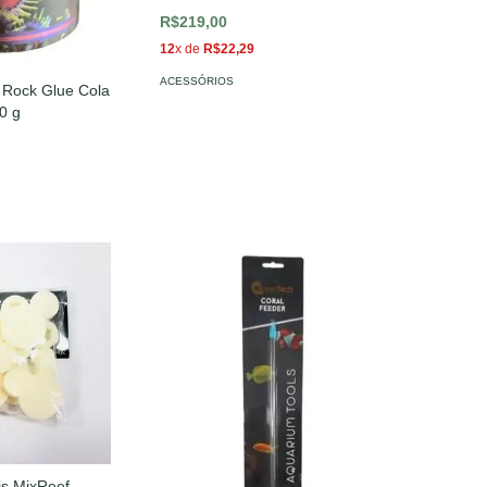
R$219,00
12
x de
R$22,29
ACESSÓRIOS
Rock Glue Cola
0 g
is MixReef