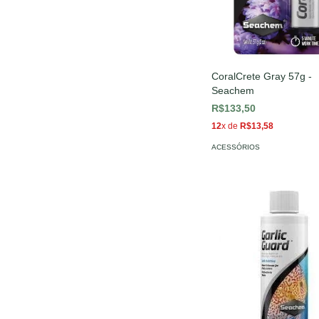
CoralCrete Gray 57g -
Seachem
R$133,50
12
x de
R$13,58
ACESSÓRIOS