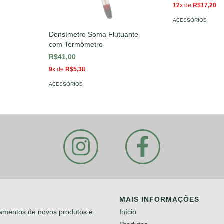
6
12
x de
R$17,20
ACESSÓRIOS
Densímetro Soma Flutuante
com Termômetro
R$41,00
9
x de
R$5,38
ACESSÓRIOS
MAIS INFORMAÇÕES
çamentos de novos produtos e
Início