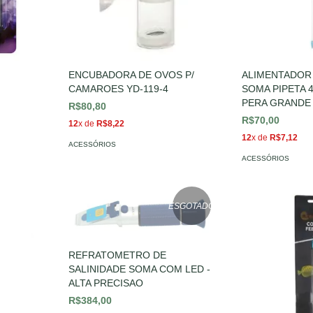
ENCUBADORA DE OVOS P/
ALIMENTADOR
CAMAROES YD-119-4
SOMA PIPETA
PERA GRANDE 
R$80,80
R$70,00
12
x de
R$8,22
12
x de
R$7,12
ACESSÓRIOS
ACESSÓRIOS
ESGOTADO
REFRATOMETRO DE
SALINIDADE SOMA COM LED -
ALTA PRECISAO
R$384,00