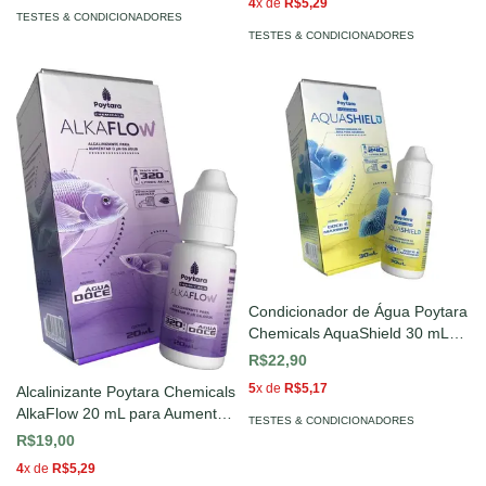
4
x de
R$5,29
TESTES & CONDICIONADORES
TESTES & CONDICIONADORES
Condicionador de Água Poytara
Chemicals AquaShield 30 mL
para Aquários Doces e
R$22,90
Marinhos
5
x de
R$5,17
Alcalinizante Poytara Chemicals
AlkaFlow 20 mL para Aumento
TESTES & CONDICIONADORES
de pH em Aquários de Água
R$19,00
Doce
4
x de
R$5,29