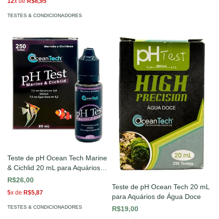
12
x de
R$8,95
TESTES & CONDICIONADORES
Teste de pH Ocean Tech Marine
& Cichlid 20 mL para Aquários
Marinhos e Ciclídeos
R$26,00
Teste de pH Ocean Tech 20 mL
5
x de
R$5,87
para Aquários de Água Doce
TESTES & CONDICIONADORES
R$19,00