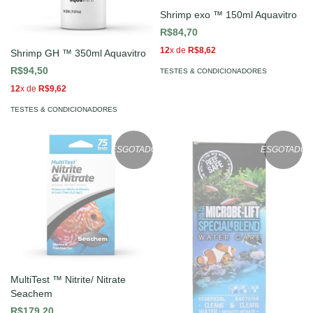
Shrimp exo ™ 150ml Aquavitro
R$84,70
12
x de
R$8,62
Shrimp GH ™ 350ml Aquavitro
R$94,50
TESTES & CONDICIONADORES
12
x de
R$9,62
TESTES & CONDICIONADORES
ESGOTADO
ESGOTADO
MultiTest ™ Nitrite/ Nitrate
Seachem
R$179,20