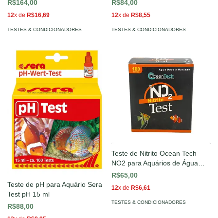
ml
R$164,00
R$84,00
12
x de
R$16,69
12
x de
R$8,55
TESTES & CONDICIONADORES
TESTES & CONDICIONADORES
Teste de Nitrito Ocean Tech
NO2 para Aquários de Água
Doce e Marinhos
R$65,00
Teste de pH para Aquário Sera
12
x de
R$6,61
Test pH 15 ml
TESTES & CONDICIONADORES
R$88,00