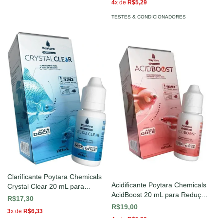
4
x de
R$5,29
TESTES & CONDICIONADORES
Clarificante Poytara Chemicals
Acidificante Poytara Chemicals
Crystal Clear 20 mL para
AcidBoost 20 mL para Redução
Aquários de Água Doce
R$17,30
de pH em Aquários de Água
R$19,00
3
x de
R$6,33
Doce