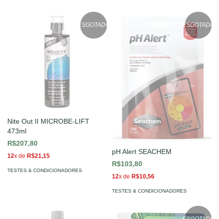
ESGOTADO
ESGOTADO
Nite Out II MICROBE-LIFT
473ml
R$207,80
pH Alert SEACHEM
12
x de
R$21,15
R$103,80
TESTES & CONDICIONADORES
12
x de
R$10,56
TESTES & CONDICIONADORES