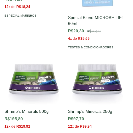
12
x de
R$18,24
ESPECIAL MARINHOS
Special Blend MICROBE-LIFT
60ml
R$20,30
R$28,90
4
x de
R$5,65
TESTES & CONDICIONADORES
Shrimp's Minerals 500g
Shrimp's Minerals 250g
R$195,80
R$97,70
12
x de
R$19,92
12
x de
R$9,94