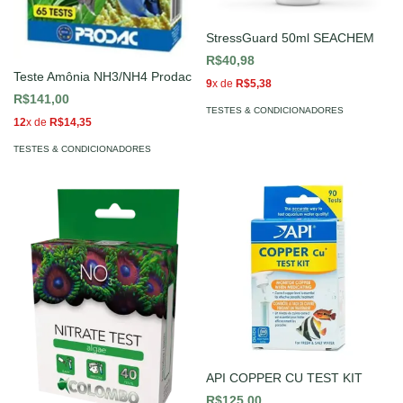
StressGuard 50ml SEACHEM
R$40,98
Teste Amônia NH3/NH4 Prodac
9
x de
R$5,38
R$141,00
TESTES & CONDICIONADORES
12
x de
R$14,35
TESTES & CONDICIONADORES
API COPPER CU TEST KIT
R$125,00