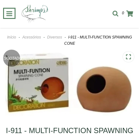
0
Início
-
Acessórios
-
Diversos
-
I-911 - MULTI-FUNCTION SPAWNING
CONE
ESGOTADO
I-911 - MULTI-FUNCTION SPAWNING